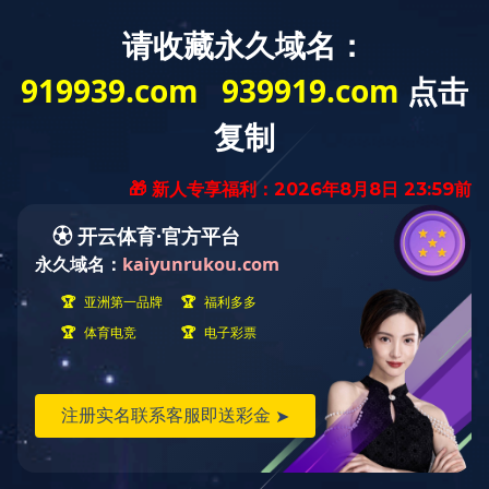
語言
中文
联络我们
人才引进
业务联络
供应商咨询
反舞弊专线
供应商咨询